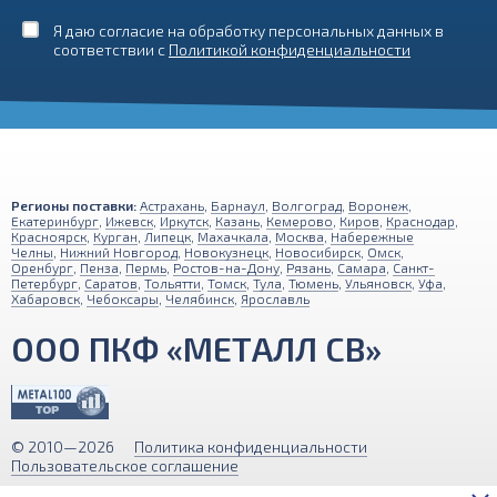
Я даю согласие на обработку персональных данных в
соответствии с
Политикой конфиденциальности
Регионы поставки:
Астрахань
,
Барнаул
,
Волгоград
,
Воронеж
,
Екатеринбург
,
Ижевск
,
Иркутск
,
Казань
,
Кемерово
,
Киров
,
Краснодар
,
Красноярск
,
Курган
,
Липецк
,
Махачкала
,
Москва
,
Набережные
Челны
,
Нижний Новгород
,
Новокузнецк
,
Новосибирск
,
Омск
,
Оренбург
,
Пенза
,
Пермь
,
Ростов-на-Дону
,
Рязань
,
Самара
,
Санкт-
Петербург
,
Саратов
,
Тольятти
,
Томск
,
Тула
,
Тюмень
,
Ульяновск
,
Уфа
,
Хабаровск
,
Чебоксары
,
Челябинск
,
Ярославль
ООО ПКФ «МЕТАЛЛ СВ»
© 2010—2026
Политика конфиденциальности
Пользовательское соглашение