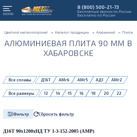
8 (800) 500-21-73
Бесплатный звонок по России
МЕНЮ
Бесплатно по России
Цветной металлопрокат
Каталог продукции
Алюминий
Плита
АЛЮМИНИЕВАЯ ПЛИТА 90 ММ В
ХАБАРОВСКЕ
Все сплавы
Д16Т
АМг6
АМг5
АД1
АМг2
АМг3
АМг4,5
АМг6Б
АМц
Все размеры
12
14
15
16
18
20
22
В95Б
Д16
Д16Б
Д16ЧТ
1561
25
28
30
32
35
38
1561Б
1980
5083H111
40
45
50
55
60
65
70
Сбросить фильтр
Фильтр
75
80
85
90
100
110
120
130
140
150
160
180
200
Д16Т 90х1200хНД ТУ 1-3-152-2005 (АМР)