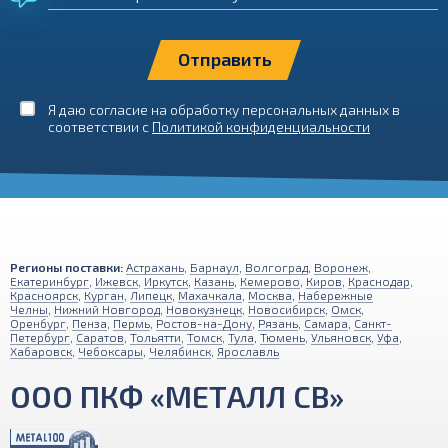
Я даю согласие на обработку персональных данных в
соответствии с
Политикой конфиденциальности
Регионы поставки:
Астрахань
,
Барнаул
,
Волгоград
,
Воронеж
,
Екатеринбург
,
Ижевск
,
Иркутск
,
Казань
,
Кемерово
,
Киров
,
Краснодар
,
Красноярск
,
Курган
,
Липецк
,
Махачкала
,
Москва
,
Набережные
Челны
,
Нижний Новгород
,
Новокузнецк
,
Новосибирск
,
Омск
,
Оренбург
,
Пенза
,
Пермь
,
Ростов-на-Дону
,
Рязань
,
Самара
,
Санкт-
Петербург
,
Саратов
,
Тольятти
,
Томск
,
Тула
,
Тюмень
,
Ульяновск
,
Уфа
,
Хабаровск
,
Чебоксары
,
Челябинск
,
Ярославль
ООО ПКФ «МЕТАЛЛ СВ»