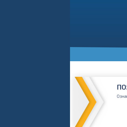
ПО
Озна