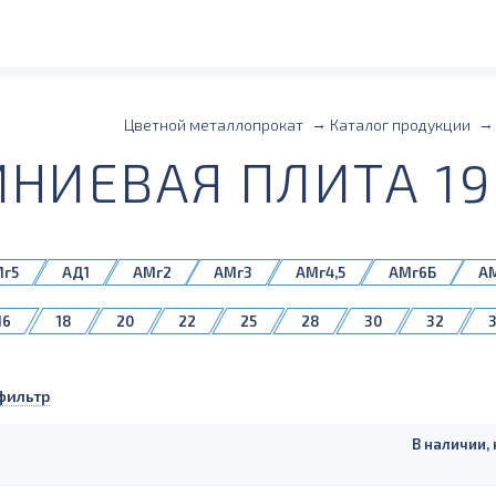
Цветной металлопрокат
Каталог продукции
НИЕВАЯ ПЛИТА 19
Мг5
АД1
АМг2
АМг3
АМг4,5
АМг6Б
А
1561Б
1980
16
18
20
22
25
28
30
32
75
80
85
90
100
110
120
130
фильтр
В наличии, 