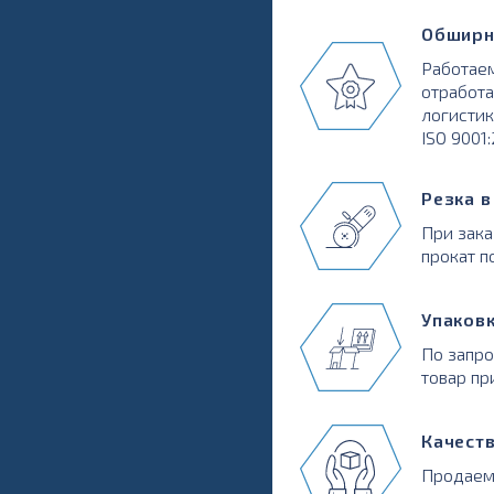
Обширн
Работаем
отработа
логистик
ISO 9001
Резка 
При зака
прокат п
Упаков
По запр
товар пр
Качест
Продаем