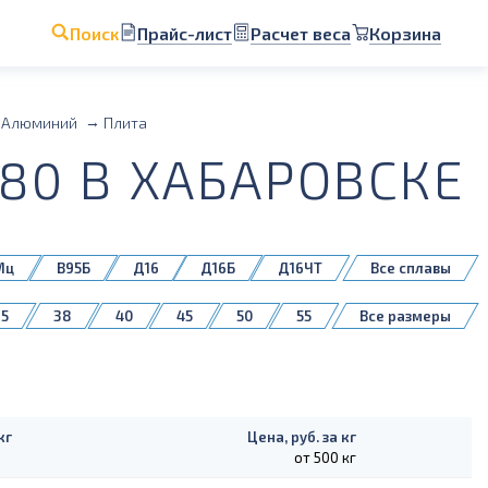
Прайс-лист
Расчет веса
Корзина
Поиск
Алюминий
Плита
80 В ХАБАРОВСКЕ
Мц
В95Б
Д16
Д16Б
Д16ЧТ
Все сплавы
5083H111
35
38
40
45
50
55
Все размеры
140
150
160
180
200
кг
Цена, руб. за кг
от 500 кг