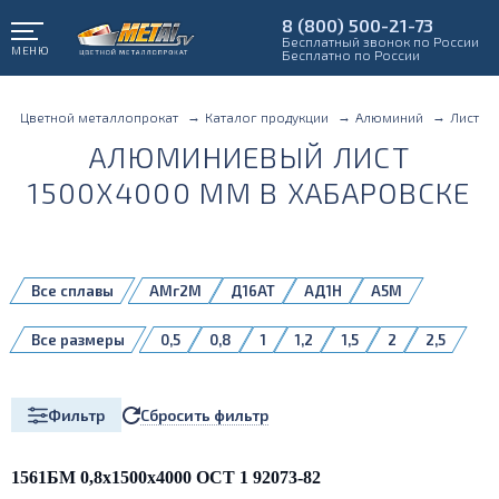
8 (800) 500-21-73
Бесплатный звонок по России
МЕНЮ
Бесплатно по России
Цветной металлопрокат
Каталог продукции
Алюминий
Лист
АЛЮМИНИЕВЫЙ ЛИСТ
1500X4000 ММ В ХАБАРОВСКЕ
Все сплавы
АМг2М
Д16АТ
АД1Н
А5М
А5Н
АД1М
АМг3М
АМг4
Все размеры
0,5
0,8
1
1,2
1,5
2
2,5
АМг4,5
АМг5М
АМг6
АМг6БМ
3
4
5
6
8
10
АМг6М
АМцМ
АМцН2
Д16АМ
Д16БМ
Д16Т
1561БМ
5083H111
Сбросить фильтр
Фильтр
1561БМ 0,8х1500х4000 ОСТ 1 92073-82