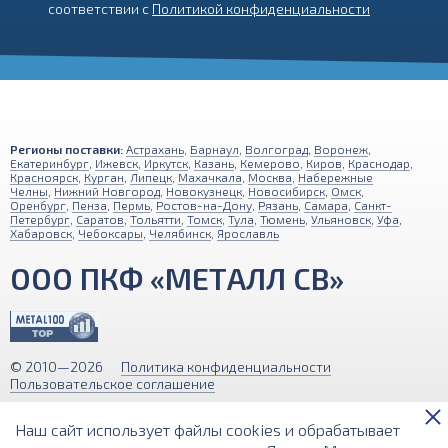
соответствии с
Политикой конфиденциальности
Регионы поставки:
Астрахань
,
Барнаул
,
Волгоград
,
Воронеж
,
Екатеринбург
,
Ижевск
,
Иркутск
,
Казань
,
Кемерово
,
Киров
,
Краснодар
,
Красноярск
,
Курган
,
Липецк
,
Махачкала
,
Москва
,
Набережные
Челны
,
Нижний Новгород
,
Новокузнецк
,
Новосибирск
,
Омск
,
Оренбург
,
Пенза
,
Пермь
,
Ростов-на-Дону
,
Рязань
,
Самара
,
Санкт-
Петербург
,
Саратов
,
Тольятти
,
Томск
,
Тула
,
Тюмень
,
Ульяновск
,
Уфа
,
Хабаровск
,
Чебоксары
,
Челябинск
,
Ярославль
ООО ПКФ «МЕТАЛЛ СВ»
© 2010—2026
Политика конфиденциальности
Пользовательское соглашение
Обращаем ваше внимание на то, что вся информация (включая цены)
Наш сайт использует файлы cookies и обрабатывает
на этом интернет-сайте носит исключительно информационный
характер и ни при каких условиях не является публичной офертой,