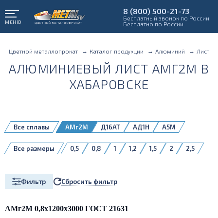
8 (800) 500-21-73
Бесплатный звонок по России
МЕНЮ
Бесплатно по России
Цветной металлопрокат
Каталог продукции
Алюминий
Лист
АЛЮМИНИЕВЫЙ ЛИСТ АМГ2М В
ХАБАРОВСКЕ
Все сплавы
АМг2М
Д16АТ
АД1Н
А5М
А5Н
АД1М
АМг3М
АМг4
Все размеры
0,5
0,8
1
1,2
1,5
2
2,5
АМг4,5
АМг5М
АМг6
АМг6БМ
3
4
5
6
8
10
АМг6М
АМцМ
АМцН2
Д16АМ
Д16БМ
Д16Т
1561БМ
5083H111
Сбросить фильтр
Фильтр
АМг2М 0,8х1200х3000 ГОСТ 21631