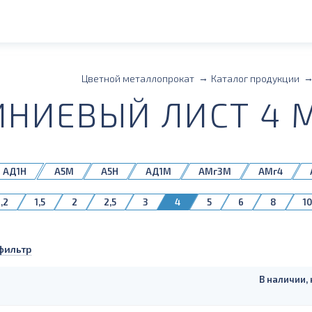
Цветной металлопрокат
Каталог продукции
НИЕВЫЙ ЛИСТ 4 М
АД1Н
А5М
А5Н
АД1М
АМг3М
АМг4
М
АМцН2
Д16АМ
Д16БМ
1,2
1,5
2
2,5
3
4
5
6
8
10
фильтр
В наличии, 