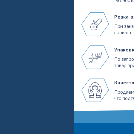
ISO 9001
Резка 
При зака
прокат п
Упаков
По запр
товар пр
Качест
Продаем
что подт