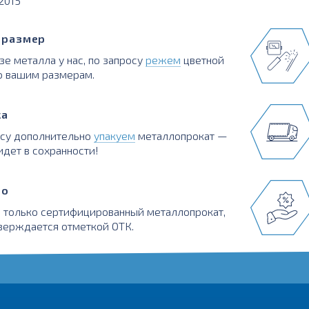
:2015
в размер
зе металла у нас, по запросу
режем
цветной
о вашим размерам.
ка
осу дополнительно
упакуем
металлопрокат —
идет в сохранности!
во
 только сертифицированный металлопрокат,
верждается отметкой ОТК.