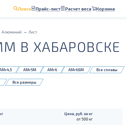
Прайс-лист
Расчет веса
Корзина
Поиск
Алюминий
Лист
М В ХАБАРОВСКЕ
АМг4,5
АМг5М
АМг6
АМг6БМ
Все сплавы
Д16Т
1561БМ
5083H111
Все размеры
кг
Цена, руб. за кг
от 500 кг