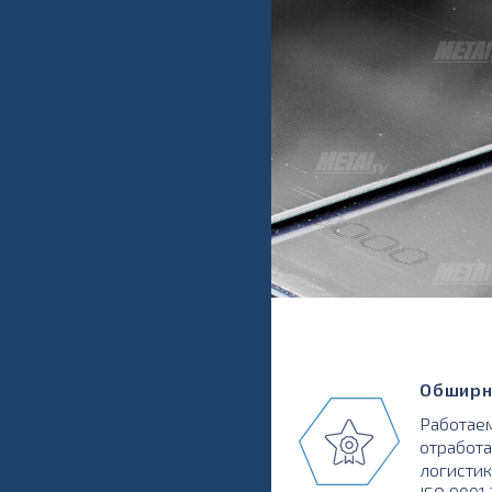
Обширн
Работаем
отработа
логистик