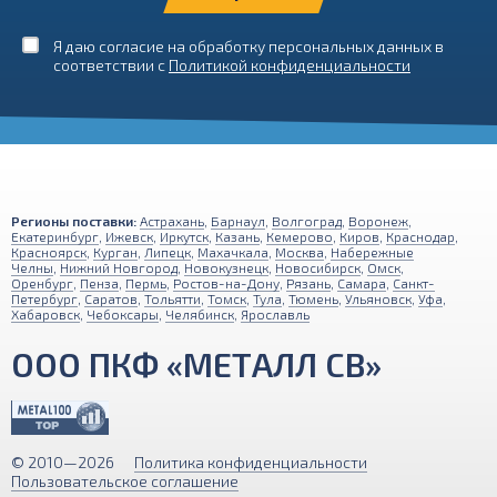
Я даю согласие на обработку персональных данных в
соответствии с
Политикой конфиденциальности
Регионы поставки:
Астрахань
,
Барнаул
,
Волгоград
,
Воронеж
,
Екатеринбург
,
Ижевск
,
Иркутск
,
Казань
,
Кемерово
,
Киров
,
Краснодар
,
Красноярск
,
Курган
,
Липецк
,
Махачкала
,
Москва
,
Набережные
Челны
,
Нижний Новгород
,
Новокузнецк
,
Новосибирск
,
Омск
,
Оренбург
,
Пенза
,
Пермь
,
Ростов-на-Дону
,
Рязань
,
Самара
,
Санкт-
Петербург
,
Саратов
,
Тольятти
,
Томск
,
Тула
,
Тюмень
,
Ульяновск
,
Уфа
,
Хабаровск
,
Чебоксары
,
Челябинск
,
Ярославль
ООО ПКФ «МЕТАЛЛ СВ»
© 2010—2026
Политика конфиденциальности
Пользовательское соглашение