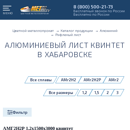
8 (800) 500-21-73
Бесплатный звонок по России
МЕНЮ
Бесплатно по России
Цветной металлопрокат
Каталог продукции
Алюминий
Рифленый лист
АЛЮМИНИЕВЫЙ ЛИСТ КВИНТЕТ
В ХАБАРОВСКЕ
Все сплавы
АМг2Н2
АМг2Н2P
АМг2
Все размеры
1,2
1,5
2
3
Фильтр
АМГ2Н2Р 1,2х1500х3000 квинтет